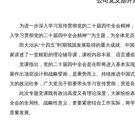
公司党支部开
为进一步深入学习宣传贯彻党的二十届四中全会精神，
入学习贯彻党的二十届四中全会精神””为主题，为全体党
田大治从
“十四五”时期我国发展取得的重大成就、
中国
家讲述了一堂精彩的理论辅导课，课程内容丰富、语言通俗
党课指出，党的二十届四中全会是在即将进入基本实现
展作出顶层设计和战略擘画，是乘势而上、持续推进中国式
大的政治任务，广大党员干部要带头学习宣传贯彻，营造良
此次专题党课既有政治高度又有理论深度，大家纷纷表
全会的全局性、战略性意义，更要紧密结合工作实际，将学
质量发展。