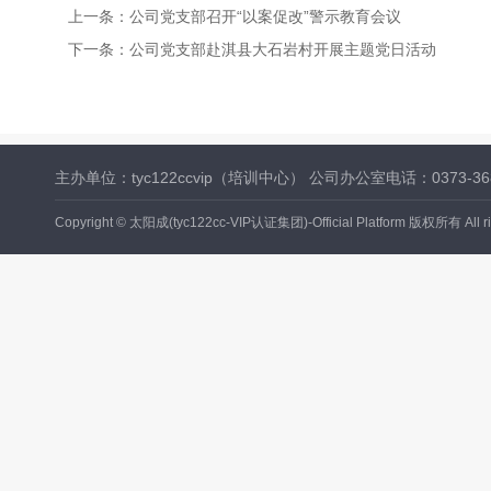
上一条：
公司党支部召开“以案促改”警示教育会议
下一条：
公司党支部赴淇县大石岩村开展主题党日活动
主办单位：tyc122ccvip（培训中心） 公司办公室电话：0373-36823
Copyright © 太阳成(tyc122cc-VIP认证集团)-Official Platform 版权所有 All rig