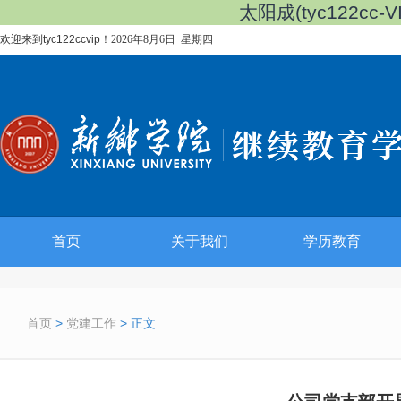
太阳成(tyc122cc-VI
欢迎来到tyc122ccvip！
2026年8月6日 星期四
首页
关于我们
学历教育
首页
>
党建工作
> 正文