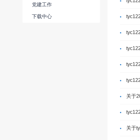
tyc
党建工作
下载中心
tyc
tyc
tyc
tyc
tyc
关于
tyc
关于t