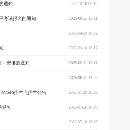
费的通知
2025-10-16 08:10
语水平考试报名的通知
2025-09-25 18:11
2025-09-23 16:02
知
2025-09-16 18:17
设计）安排的通知
2025-09-12 11:17
2025-09-10 11:03
2ccvip招生点招生公告
2025-07-23 10:00
的通知
2025-07-16 10:00
2025-07-10 18:05