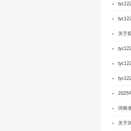
tyc
tyc
关于
tyc
tyc
tyc
202
河南
关于